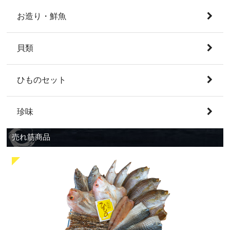
お造り・鮮魚
貝類
ひものセット
珍味
売れ筋商品