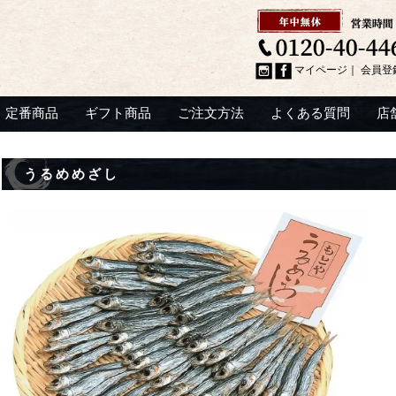
マイページ
｜
会員登
定番商品
ギフト商品
ご注文方法
よくある質問
店
うるめめざし