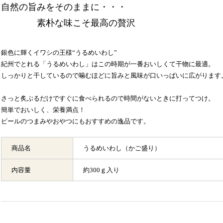
自然の旨みをそのままに・・・
素朴な味こそ最高の贅沢
銀色に輝くイワシの王様“うるめいわし”
紀州でとれる「うるめいわし」はこの時期が一番おいしくて干物に最適。
しっかりと干しているので噛むほどに旨みと風味が口いっぱいに広がります
さっと炙ぶるだけですぐに食べられるので時間がないときに打ってつけ。
簡単でおいしく、栄養満点！
ビールのつまみやおやつにもおすすめの逸品です。
商品名
うるめいわし（かご盛り）
内容量
約300ｇ入り