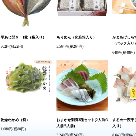
平あじ開き 1枚（袋入り）
ちりめん（化粧箱入り）
かまあげしらす
（パック入り
302円(税22円)
3,564円(税264円)
648円(税48円)
乾燥わかめ（袋）
おまかせ刺身3種セット(2人前/3
するめ一夜干
人前/5人前)
入り）
1,080円(税80円)
3,240円(税240円)
8,640円(税640