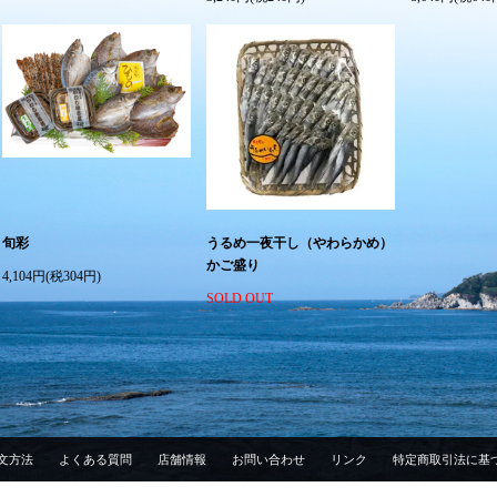
旬彩
うるめ一夜干し（やわらかめ）
かご盛り
4,104円(税304円)
SOLD OUT
文方法
よくある質問
店舗情報
お問い合わせ
リンク
特定商取引法に基