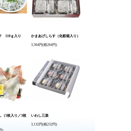
 110ｇ入り
かまあげしらす（化粧箱入り）
）
3,564円(税264円)
し（5枚入り／3枚
いわし三楽
3,132円(税232円)
円)